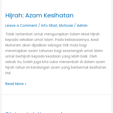
Hijrah:
Azam
Hijrah: Azam Kesihatan
Kesihatan
Leave a Comment
/
Info Sihat
,
Motivasi
/
Admin
Tidak terlambat untuk mengucapkan Salam Maal Hijrah
kepada sekalian umat Islam. Pada kebiasaannya, Awal
Muharam akan dijadikan sebagai titik mula bagi
menetapkan azam tahunan bagi sesetengah umat Islam
untuk berhijrah kepada keadaan yang lebih baik. Oleh
sebab itu, boleh juga kita cuba menambah di dalam azam
hijrah tahun ini kandungan azam yang berbentuk kesihatan.
Hal
Read More »
Diet
untuk