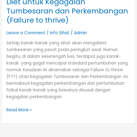
Diet untuk Kegagalan
Kegagalan
Tumbesaran
Tumbesaran dan Perkembangan
dan
(Failure to thrive)
Perkembangan
(Failure
Leave a Comment
/
Info Sihat
/
Admin
to
thrive)
Setiap kanak-kanak yang sihat akan mengalami
tumbesaran yang pesat pada peringkat awal. Namun
begitu, di dalam sesetengah kes, terdapat juga kanak-
kanak yang gagal mencapai standard pertumbuhan yang
normal. Keadaan ini dinamakan sebagai Failure to thrive
(FTT) atau Kegagalan Tumbesaran dan Perkembangan. Ini
bermaksud kegagalan perkembangan dan pertumbuhan
fizikal kanak-kanak yang biasanya disusuli dengan
kegagalan perkembangan
Read More »