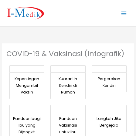
Skip
to
content
COVID-19 & Vaksinasi (Infografik)
Kepentingan
Kuarantin
Pergerakan
Mengambil
Kendiri di
Kendiri
Vaksin
Rumah
Panduan bagi
Panduan
Langkah Jika
Ibu yang
Vaksinasi
Bergejala
Dijangkiti
untuk Ibu