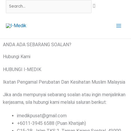
Skip
Search...
to
content
ANDA ADA SEBARANG SOALAN?
Hubungi Kami
HUBUNGI I-MEDIK
Ikatan Pengamal Perubatan Dan Kesihatan Muslim Malaysia
Jika anda mempunyai sebarang soalan atau ingin menjalinkan
kerjasama, sila hubungi kami melalui saluran berikut:
imedikpusat@gmail.com
+6011-3945 6588 (Puan Khatijah)
C15-2B, Jalan TKS 2, Taman Kajang Sentral, 43000