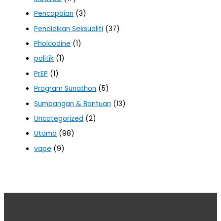
Pencapaian
(3)
Pendidikan Seksualiti
(37)
Pholcodine
(1)
politik
(1)
PrEP
(1)
Program Sunathon
(5)
Sumbangan & Bantuan
(13)
Uncategorized
(2)
Utama
(98)
vape
(9)
Copyright © 2026 I-Medik