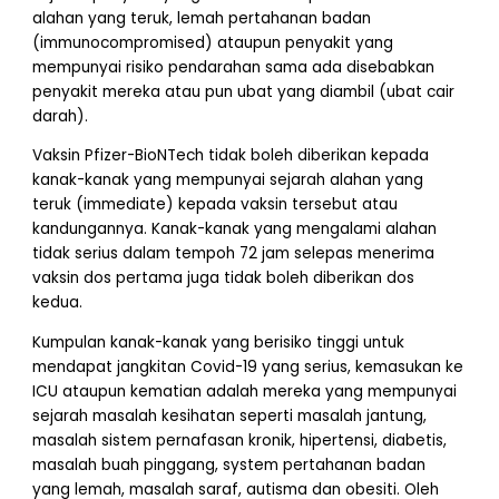
alahan yang teruk, lemah pertahanan badan
(immunocompromised) ataupun penyakit yang
mempunyai risiko pendarahan sama ada disebabkan
penyakit mereka atau pun ubat yang diambil (ubat cair
darah).
Vaksin Pfizer-BioNTech tidak boleh diberikan kepada
kanak-kanak yang mempunyai sejarah alahan yang
teruk (immediate) kepada vaksin tersebut atau
kandungannya. Kanak-kanak yang mengalami alahan
tidak serius dalam tempoh 72 jam selepas menerima
vaksin dos pertama juga tidak boleh diberikan dos
kedua.
Kumpulan kanak-kanak yang berisiko tinggi untuk
mendapat jangkitan Covid-19 yang serius, kemasukan ke
ICU ataupun kematian adalah mereka yang mempunyai
sejarah masalah kesihatan seperti masalah jantung,
masalah sistem pernafasan kronik, hipertensi, diabetis,
masalah buah pinggang, system pertahanan badan
yang lemah, masalah saraf, autisma dan obesiti. Oleh