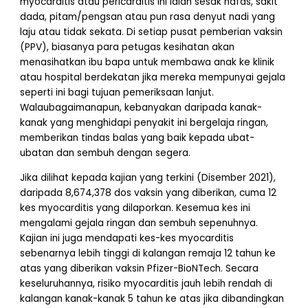
myocarditis atau pericarditis ini ialah sesak nafas, sakit
dada, pitam/pengsan atau pun rasa denyut nadi yang
laju atau tidak sekata. Di setiap pusat pemberian vaksin
(PPV), biasanya para petugas kesihatan akan
menasihatkan ibu bapa untuk membawa anak ke klinik
atau hospital berdekatan jika mereka mempunyai gejala
seperti ini bagi tujuan pemeriksaan lanjut.
Walaubagaimanapun, kebanyakan daripada kanak-
kanak yang menghidapi penyakit ini bergelaja ringan,
memberikan tindas balas yang baik kepada ubat-
ubatan dan sembuh dengan segera.
Jika dilihat kepada kajian yang terkini (Disember 2021),
daripada 8,674,378 dos vaksin yang diberikan, cuma 12
kes myocarditis yang dilaporkan. Kesemua kes ini
mengalami gejala ringan dan sembuh sepenuhnya.
Kajian ini juga mendapati kes-kes myocarditis
sebenarnya lebih tinggi di kalangan remaja 12 tahun ke
atas yang diberikan vaksin Pfizer-BioNTech. Secara
keseluruhannya, risiko myocarditis jauh lebih rendah di
kalangan kanak-kanak 5 tahun ke atas jika dibandingkan