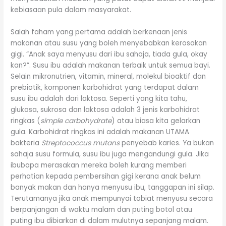
kebiasaan pula dalam masyarakat.
Salah faham yang pertama adalah berkenaan jenis
makanan atau susu yang boleh menyebabkan kerosakan
gigi. “Anak saya menyusu dari ibu sahaja, tiada gula, okay
kan?”. Susu ibu adalah makanan terbaik untuk semua bayi.
Selain mikronutrien, vitamin, mineral, molekul bioaktif dan
prebiotik, komponen karbohidrat yang terdapat dalam
susu ibu adalah dari laktosa. Seperti yang kita tahu,
glukosa, sukrosa dan laktosa adalah 3 jenis karbohidrat
ringkas (
simple carbohydrate
) atau biasa kita gelarkan
gula. Karbohidrat ringkas ini adalah makanan UTAMA
bakteria
Streptococcus mutans
penyebab karies. Ya bukan
sahaja susu formula, susu ibu juga mengandungi gula. Jika
ibubapa merasakan mereka boleh kurang memberi
perhatian kepada pembersihan gigi kerana anak belum
banyak makan dan hanya menyusu ibu, tanggapan ini silap.
Terutamanya jika anak mempunyai tabiat menyusu secara
berpanjangan di waktu malam dan puting botol atau
puting ibu dibiarkan di dalam mulutnya sepanjang malam.