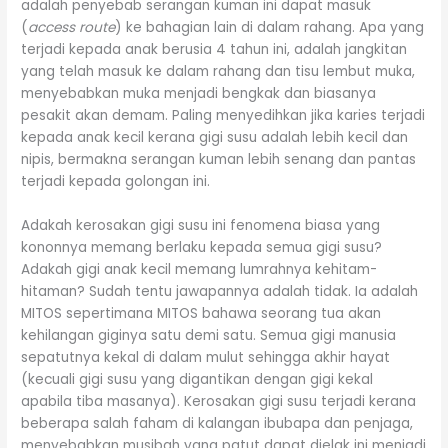
adalah penyebab serangan kuman ini dapat masuk
(
access route
) ke bahagian lain di dalam rahang. Apa yang
terjadi kepada anak berusia 4 tahun ini, adalah jangkitan
yang telah masuk ke dalam rahang dan tisu lembut muka,
menyebabkan muka menjadi bengkak dan biasanya
pesakit akan demam. Paling menyedihkan jika karies terjadi
kepada anak kecil kerana gigi susu adalah lebih kecil dan
nipis, bermakna serangan kuman lebih senang dan pantas
terjadi kepada golongan ini.
Adakah kerosakan gigi susu ini fenomena biasa yang
kononnya memang berlaku kepada semua gigi susu?
Adakah gigi anak kecil memang lumrahnya kehitam-
hitaman? Sudah tentu jawapannya adalah tidak. Ia adalah
MITOS sepertimana MITOS bahawa seorang tua akan
kehilangan giginya satu demi satu. Semua gigi manusia
sepatutnya kekal di dalam mulut sehingga akhir hayat
(kecuali gigi susu yang digantikan dengan gigi kekal
apabila tiba masanya). Kerosakan gigi susu terjadi kerana
beberapa salah faham di kalangan ibubapa dan penjaga,
menyebabkan musibah yang patut dapat dielak ini menjadi