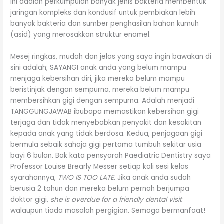
ini adalah perkumpulan banyak jenis bakteria membentuk
jaringan kompleks dan kondusif untuk pembiakan lebih
banyak bakteria dan sumber penghasilan bahan kumuh
(asid) yang merosakkan struktur enamel.
Mesej ringkas, mudah dan jelas yang saya ingin bawakan di
sini adalah; SAYANGI anak anda yang belum mampu
menjaga kebersihan diri, jika mereka belum mampu
beristinjak dengan sempurna, mereka belum mampu
membersihkan gigi dengan sempurna. Adalah menjadi
TANGGUNGJAWAB ibubapa memastikan kebersihan gigi
terjaga dan tidak menyebabkan penyakit dan kesakitan
kepada anak yang tidak berdosa. Kedua, penjagaan gigi
bermula sebaik sahaja gigi pertama tumbuh sekitar usia
bayi 6 bulan. Bak kata pensyarah Paediatric Dentistry saya
Professor Louise Brearly Messer setiap kali sesi kelas
syarahannya,
TWO IS TOO LATE
. Jika anak anda sudah
berusia 2 tahun dan mereka belum pernah berjumpa
doktor gigi,
she is overdue for a friendly dental visit
walaupun tiada masalah pergigian. Semoga bermanfaat!