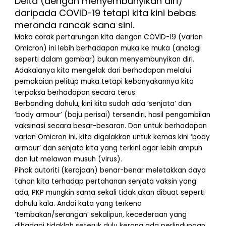
Delta (dengan menyembunyikan diri)
daripada COVID-19 tetapi kita kini bebas
meronda rancak sana sini.
Maka corak pertarungan kita dengan COVID-19 (varian
Omicron) ini lebih berhadapan muka ke muka (analogi
seperti dalam gambar) bukan menyembunyikan diri.
Adakalanya kita mengelak dari berhadapan melalui
pemakaian pelitup muka tetapi kebanyakannya kita
terpaksa berhadapan secara terus.
Berbanding dahulu, kini kita sudah ada ‘senjata’ dan
‘body armour’ (baju perisai) tersendiri, hasil pengambilan
vaksinasi secara besar-besaran. Dan untuk berhadapan
varian Omicron ini, kita digalakkan untuk kemas kini ‘body
armour’ dan senjata kita yang terkini agar lebih ampuh
dan lut melawan musuh (virus).
Pihak autoriti (kerajaan) benar-benar meletakkan daya
tahan kita terhadap pertahanan senjata vaksin yang
ada, PKP mungkin sama sekali tidak akan dibuat seperti
dahulu kala. Andai kata yang terkena
‘tembakan/serangan’ sekalipun, kecederaan yang
dihadapi tidaklah seteruk dulu kerana ada perlindungan