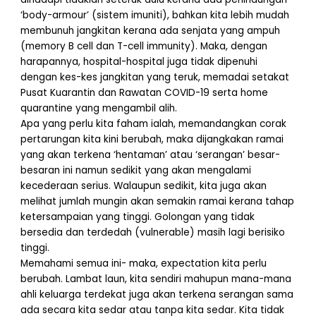
‘body-armour’ (sistem imuniti), bahkan kita lebih mudah
membunuh jangkitan kerana ada senjata yang ampuh
(memory B cell dan T-cell immunity). Maka, dengan
harapannya, hospital-hospital juga tidak dipenuhi
dengan kes-kes jangkitan yang teruk, memadai setakat
Pusat Kuarantin dan Rawatan COVID-19 serta home
quarantine yang mengambil alih.
Apa yang perlu kita faham ialah, memandangkan corak
pertarungan kita kini berubah, maka dijangkakan ramai
yang akan terkena ‘hentaman’ atau ‘serangan’ besar-
besaran ini namun sedikit yang akan mengalami
kecederaan serius. Walaupun sedikit, kita juga akan
melihat jumlah mungin akan semakin ramai kerana tahap
ketersampaian yang tinggi. Golongan yang tidak
bersedia dan terdedah (vulnerable) masih lagi berisiko
tinggi.
Memahami semua ini- maka, expectation kita perlu
berubah. Lambat laun, kita sendiri mahupun mana-mana
ahli keluarga terdekat juga akan terkena serangan sama
ada secara kita sedar atau tanpa kita sedar. Kita tidak