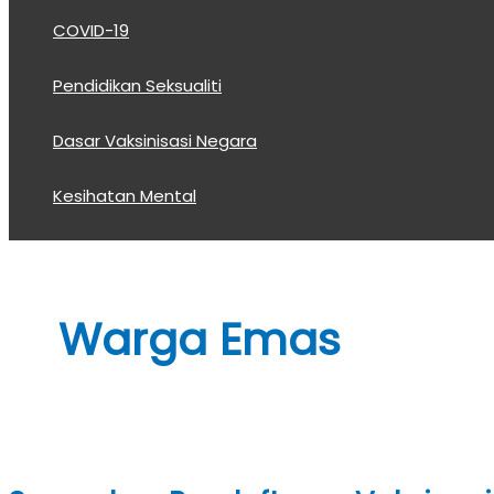
COVID-19
Pendidikan Seksualiti
Dasar Vaksinisasi Negara
Kesihatan Mental
Warga Emas