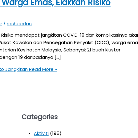
 Warga Emas, Elakkan Risiko
r
/
rasheedan
Risiko mendapat jangkitan COVID-19 dan komplikasinya aka
 Pusat Kawalan dan Pencegahan Penyakit (CDC), warga ema
terian Kesihatan Malaysia, Sebanyak 21 buah kluster
dengan 19 daripadanya […]
ko Jangkitan
Read More »
Categories
Aktiviti
(195)