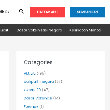
ik Rx
DAFTAR AHLI
SUMBANGAN
ualiti
Dasar Vaksinisasi Negara
Kesihatan Mental
Categories
Aktiviti
(195)
baikpulih negara
(27)
COVID-19
(47)
Dasar Vaksinasi
(14)
Forensik
(1)