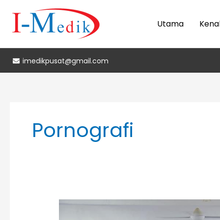
Skip
to
Utama
Kenal
content
imedikpusat@gmail.com
Pornografi
I-
Medik