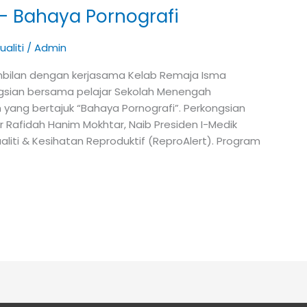
 – Bahaya Pornografi
aliti
/
Admin
Sembilan dengan kerjasama Kelab Remaja Isma
gsian bersama pelajar Sekolah Menengah
ang bertajuk “Bahaya Pornografi”. Perkongsian
r Rafidah Hanim Mokhtar, Naib Presiden I-Medik
liti & Kesihatan Reproduktif (ReproAlert). Program