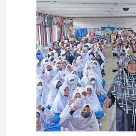
Negeri
Sembilan
–
Bahaya
Pornografi