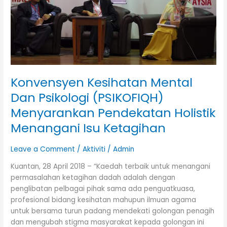
Holistik
Menangani
Isu
Ketagihan
Konvensyen Kesihatan Mental
Dan Psikologi (PSIKOFIQH)
Menyarankan Pendekatan Holistik
Menangani Isu Ketagihan
Leave a Comment
/
Aktiviti
/
Admin
Kuantan, 28 April 2018 – “Kaedah terbaik untuk menangani
permasalahan ketagihan dadah adalah dengan
penglibatan pelbagai pihak sama ada penguatkuasa,
profesional bidang kesihatan mahupun ilmuan agama
untuk bersama turun padang mendekati golongan penagih
dan mengubah stigma masyarakat kepada golongan ini