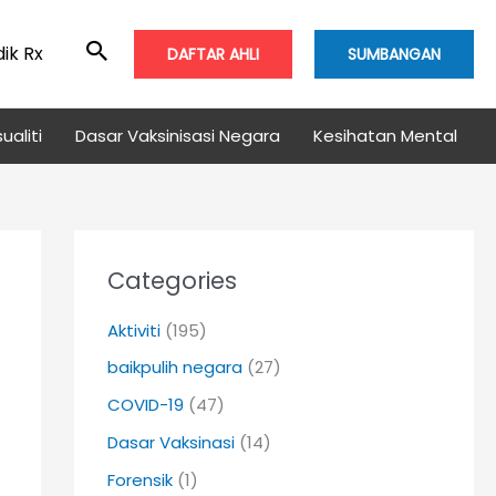
ik Rx
DAFTAR AHLI
SUMBANGAN
ualiti
Dasar Vaksinisasi Negara
Kesihatan Mental
Categories
Aktiviti
(195)
baikpulih negara
(27)
COVID-19
(47)
Dasar Vaksinasi
(14)
Forensik
(1)