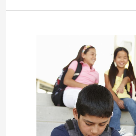
Tular:
Bentuk
Baru
Buli
Siber