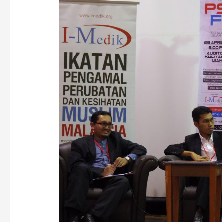
Mental
Dan
Psikologi
(PSIKOFIQH)
Menyarankan
Pendekatan
Holistik
Menangani
Isu
Ketagihan