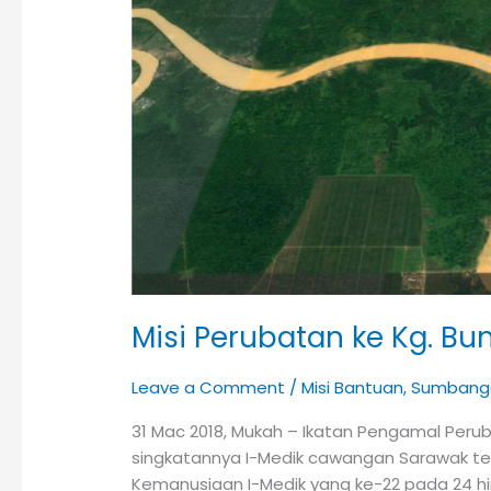
ke
Kg.
Bungan
Kecil,
Matu
Misi Perubatan ke Kg. Bu
Leave a Comment
/
Misi Bantuan
,
Sumbanga
31 Mac 2018, Mukah – Ikatan Pengamal Peru
singkatannya I-Medik cawangan Sarawak te
Kemanusiaan I-Medik yang ke-22 pada 24 hi