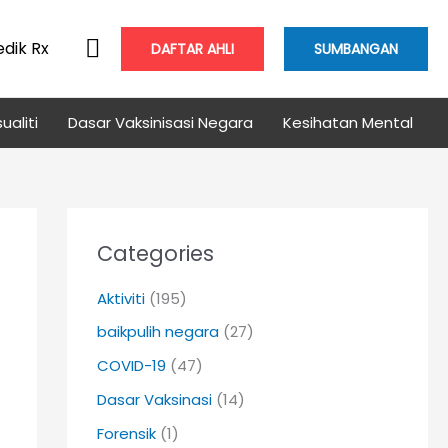
edik Rx
DAFTAR AHLI
SUMBANGAN
ualiti
Dasar Vaksinisasi Negara
Kesihatan Mental
Categories
Aktiviti
(195)
baikpulih negara
(27)
COVID-19
(47)
Dasar Vaksinasi
(14)
Forensik
(1)