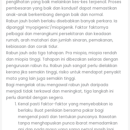
penglihatan yang baik melainkan kes-kes terpencil. Proses
pembesaran yang baik dan kondusif dapat memastikan
anak-anak berkembang dengan baik dan normal.
Rabun jauh boleh berlaku disebabkan banyak perkara. Ia
dipanggil ‘myopigenic’/miopigenik. Faktor faktornya
pelbagai dan merangkumi persekitaran dan keadaan
rumah, arah matahari dan jumlah sinaran, pemakanan,
kebiasaan dan corak tidur.
Rabun jauh ada tiga tahapan. Pra miopia, miopia rendah
dan miopia tinggi. Tahapan ini dibezakan selaras dengan
pengurusan rabun itu. Rabun jauh sangat perlu dielakkan
kerana jika semakin tinggi, risiko untuk mendapat penyakit
mata yang lain juga semakin tinggi.
Bagi mengelak atau mengawal rabun jauh daripada
menjadi tidak terkawal dan meningkat, tiga langkah ini
perlu diambil dengan segera.
Kenal pasti faktor-faktor yang menyebabkan ia
berlaku. Buat penilaian bersama pakar bagi
mengenal pasti dan tentukan puncanya. Rawatan
tanpa menghapuskan punca ibarat memadamkan
api dan pada masa yang sama petrol masih lagi