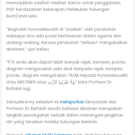
menunjukkan nasihat-nasihat doktor untuk penggunaan
PrEP berdasarkan kekerapan melakukan hubungan
liwat/anal seks.
“Begitulah homoseksualiti di “uruskan” oleh perubatan
walaupun kita ada posisi berlawanan dalam agama dan
undang-undang. Kerana perubatan “terbaru” mengabaikan
abstinen,” ujar beliau.
“P/S anda akan dapati lebih banyak rajah, kempen, poster,
diagram menguruskan seks anal daripada rajah, kempen,
poster, diagram mengatakan TIDAK kepada homoseksualiti
atau ABSTINEN atau وَلَا تَقْرَبُوا الزِّنٰىٓ,” kata Profesor Dr
Rafidah lagi.
Samudera.my sebelum ini
melaporkan
kenyataan dari
Profesor Dr Rafidah sendiri bahawa abstinen merupakan
langkah pencegahan terbaik dalam menangani jangkitan
HIV yang tersebar melalui hubungan kelamin.