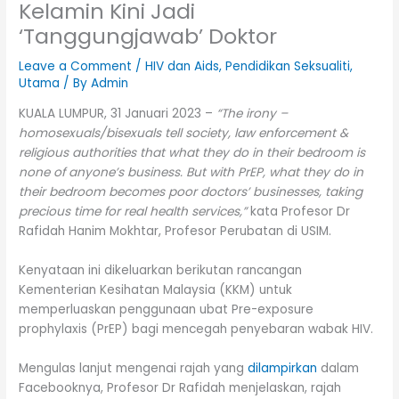
Kelamin Kini Jadi
‘Tanggungjawab’ Doktor
Leave a Comment
/
HIV dan Aids
,
Pendidikan Seksualiti
,
Utama
/ By
Admin
KUALA LUMPUR, 31 Januari 2023 –
“The irony –
homosexuals/bisexuals tell society, law enforcement &
religious authorities that what they do in their bedroom is
none of anyone’s business. But with PrEP, what they do in
their bedroom becomes poor doctors’ businesses, taking
precious time for real health services,”
kata Profesor Dr
Rafidah Hanim Mokhtar, Profesor Perubatan di USIM.
Kenyataan ini dikeluarkan berikutan rancangan
Kementerian Kesihatan Malaysia (KKM) untuk
memperluaskan penggunaan ubat Pre-exposure
prophylaxis (PrEP) bagi mencegah penyebaran wabak HIV.
Mengulas lanjut mengenai rajah yang
dilampirkan
dalam
Facebooknya, Profesor Dr Rafidah menjelaskan, rajah