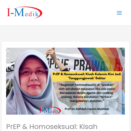
Skip
to
content
PrEP & Homoseksual: Kisah