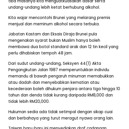
tiba masanya kita menguatkuasakan dasar serta
undang-undang lebih ketat berhubung alkohol.
Kita wajar mencontohi Brunei yang melarang premis
menjual dan meminum alkohol secara terbuka.
Jabatan Kastam dan Eksais Diraja Brunei pula
mengenakan syarat bukan Muslim hanya boleh
membawa dua botol standard arak dan 12 tin kecil yang
perlu dihabiskan tempoh 48 jam.
Dari sudut undang-undang, Seksyen 44(1) Akta
Pengangkutan Jalan 1987 memperuntukkan individu
memandu di bawah pengaruh minuman memabukkan
atau dadah dan menyebabkan kematian atau
kecederaan boleh dihukum penjara antara tiga hingga 10
tahun dan denda tidak kurang daripada RM8,000 dan
tidak lebih RM20,000.
Hukuman sedia ada tidak setimpal dengan sikap cuai
dan berbahaya yang turut meragut nyawa orang lain.
Taiwan baru-baru ini menyediakan draf cadangan