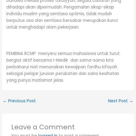
bahawa melalui proses tarbiyyah, segala cabaran yang
dihadapi akan dipermudah. Pengamalan sikap-sikap
individu muslim yang sentiasa optimis, tidak mudah
berputus asa dan sentiasa bersabar merupakan kunci
untuk menghadapi alam pekerjaan.
PEMBINA RCMP menyeru semua mahasiswa untuk turut
bergiat aktif bersama I-Medik dan sama-sama kita
perbaharui niat menunaikan kewajipan fardhu kifayah
sebagai pelajar jurusan perubatan dan sains kesihatan
yang punya matlamat jelas.
←
Previous Post
Next Post
→
Leave a Comment
You must be
logged in
to post a comment.