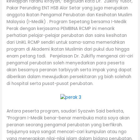
kewajipan fardhu kifayah,” begitulah kata Dr. Zulkifly Yusof,
Pakar Perunding ENT HSB Alor Setar yang juga merupakan
anggota Ikatan Pengamal Perubatan dan Kesihatan Muslim
Malaysia (I-Medik) . Program Sepetang bersama I-Medik
Perak dengan kerjasama PEMBINA RCMP ini menarik
perhatian pelajar-pelajar perubatan dan sains kesihatan
dari UniKL RCMP sendiri untuk sama-sama memeriahkan
program di Akademi Ikatan Muslimin dari pukul dua hingga
enam petang tadi. Penjelasan Dr. Zulkifly mengenai ciri-ciri
pengamal perubatan soleh menyedarkan para peserta
akan besarnya peranan tarbiyyah serta impak yang dapat
diberikan dalam mewujudkan persekitaran yg biah solehah
di hospital serta pusat-pusat perubatan.
Antara peserta program, saudari Syazwin Said berkata,
“Program I-Medik benar-benar membuka mata saya akan
peranan seorang pengamal perubatan yang berfikrah.
Sejujurnya saya sangat mencari-cari kumpulan atau ngo
yang menerapkan nilai-nilai islam dalam bidang perubatan.