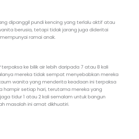
g dipanggil pundi kencing yang terlalu aktif atau
ita berusia, tetapi tidak jarang juga dideritai
 mempunyai ramai anak.
r
terpaksa ke bilik air lebih daripada 7 atau 8 kali
kalanya mereka tidak sempat menyebabkan mereka
u, kaum wanita yang menderita keadaan ini terpaksa
 hampir setiap hari, terutama mereka yang
jaga tidur 1 atau 2 kali semalam untuk bangun
ah masalah ini amat dikhuatiri.