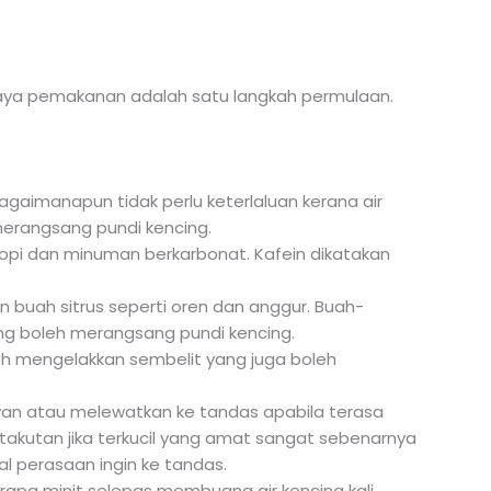
gaya pemakanan adalah satu langkah permulaan.
gaimanapun tidak perlu keterlaluan kerana air
merangsang pundi kencing.
kopi dan minuman berkarbonat. Kafein dikatakan
 buah sitrus seperti oren dan anggur. Buah-
ang boleh merangsang pundi kencing.
eh mengelakkan sembelit yang juga boleh
layan atau melewatkan ke tandas apabila terasa
etakutan jika terkucil yang amat sangat sebenarnya
 perasaan ingin ke tandas.
apa minit selepas membuang air kencing kali