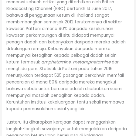
menerusi sebuah artikel yang diterbitkan oleh British
Broadcasting Channel (BBC) bertarikh 13 June 2017,
bahawa di penggunaan Ketum di Thailand sangat
membimbangkan semenjak 2012 terutamanya di sekitar
kawasan Pattani dimana 90% daripada keseluruhan
kawasan perkampungan di situ didapati mempunyai
penagih dadah dan kebanyakan daripada mereka adalah
di kalangan remaja. Kebanyakan daripada mereka
mempunyai ketagihan kepada pelbagai dadah selain
ketum termasuk
amphetamine, metamphetamine
dan
menghidu gam. Statistik di Pattani pada tahun 2016
menunjukkan terdapat 525 pasangan berkahwin memfail
penceraian di mana 80% daripada mereka mengakui
bahawa sebab untuk bercerai adalah disebabkan suami
mempunyai masalah penagihan kepada dadah.
Keruntuhan institusi kekeluargaan tentu sekali membawa
kepada permasalahan sosial yang lain.
Justeru itu diharapkan kerajaan dapat menggariskan
langkah-langkah sewajarnya untuk mengelakkan daripada
pengunaan ketum yang berleluasa di kalangan