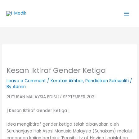
Skip
to
content
Kesan Iktiraf Gender Ketiga
Leave a Comment
/
Keratan Akhbar
,
Pendidikan Seksualiti
/
By
Admin
?
UTUSAN
MALAYSIA EDISI 17 SEPTEMBER 2021
| Kesan Iktiraf Gender Ketiga |
Idea mengiktiraf gender ketiga telah dibawakan oleh
Suruhanjaya Hak Asasi Manusia Malaysia (Suhakam) melalui
cadangan kajian bertajuk ‘Feasibility of Having Legislation