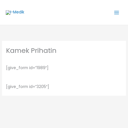
Skip
to
content
Kamek Prihatin
[give_form id=”1989″]
[give_form id=”3205″]