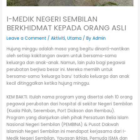
I-MEDIK NEGERI SEMBILAN
BERKHIDMAT KEPADA ORANG ASLI
Leave a Comment
/
Aktiviti
,
Utama
/ By
Admin
Hujung minggu adalah masa yang begitu dinanti-nantikan
oleh setiap kakitangan awam untuk bersama-sama
keluarga dan anak-anak. Namun, lain pula bagi pegawai
perubatan berjiwa besar ini. Mereka memilih untuk
bersama-sama ‘keluarga baru’ tatkala keluarga dan anak
kecil ditinggalkan ketika hujung minggu.
KEM BAKTI. Itulah nama program yang disertai oleh 10 orang
pegawai perubatan dari hospital di sekitar Negeri Sembilan
(Kual
a Pilah, Seremban, Port Dickson dan Rembau).
Program yang dianjurkan oleh pihak Persatuan Belia Islam
Nasional Negeri Sembilan (PEMBINA) & Pusat Dakwah
Islamiah Negeri Sembilan ini mendapat kerjasama dari I-
Medik Negeri Sembilan, Yayasan Ikhlas, Pemuda ISMA dan