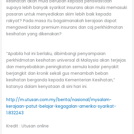
kesihatan akan mula berubah kepada penswastaan
supaya lebih banyak syarikat insurans akan mula memasuki
pasaran untuk menyediakan skim lebih baik kepada
rakyat? Pada masa itu bagaimanakah kerajaan dapat
mengawal kadar premium insurans dan caj perkhidmatan
kesihatan yang dikenakan?
“Apabila hal ini berlaku, dibimbangi penyampaian
perkhidmatan kesihatan universal di Malaysia akan terjejas
dan menyebabkan peningkatan semula kadar penyakit
berjangkit dan kronik sekali gus menambah beban
kesihatan berganda kepada Kementerian Kesihatan,”
katanya dalam kenyataan di sini hari ini.
http://m.utusan.com.my/berita/nasional/mysalam-
kerajaan-patut-belajar-kegagalan-amerika-syarikat-
1.832243
Kredit : Utusan online