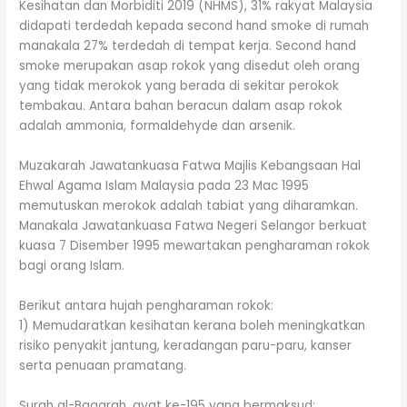
Kesihatan dan Morbiditi 2019 (NHMS), 31% rakyat Malaysia
didapati terdedah kepada second hand smoke di rumah
manakala 27% terdedah di tempat kerja. Second hand
smoke merupakan asap rokok yang disedut oleh orang
yang tidak merokok yang berada di sekitar perokok
tembakau. Antara bahan beracun dalam asap rokok
adalah ammonia, formaldehyde dan arsenik.
Muzakarah Jawatankuasa Fatwa Majlis Kebangsaan Hal
Ehwal Agama Islam Malaysia pada 23 Mac 1995
memutuskan merokok adalah tabiat yang diharamkan.
Manakala Jawatankuasa Fatwa Negeri Selangor berkuat
kuasa 7 Disember 1995 mewartakan pengharaman rokok
bagi orang Islam.
Berikut antara hujah pengharaman rokok:
1) Memudaratkan kesihatan kerana boleh meningkatkan
risiko penyakit jantung, keradangan paru-paru, kanser
serta penuaan pramatang.
Surah al-Baqarah, ayat ke-195 yang bermaksud: