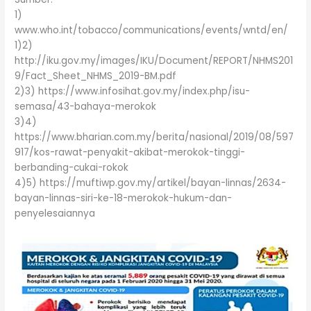
1)
www.who.int/tobacco/communications/events/wntd/en/
1)2)
http://iku.gov.my/images/IKU/Document/REPORT/NHMS201
9/Fact_Sheet_NHMS_2019-BM.pdf
2)3) https://www.infosihat.gov.my/index.php/isu-
semasa/43-bahaya-merokok
3)4)
https://www.bharian.com.my/berita/nasional/2019/08/597
917/kos-rawat-penyakit-akibat-merokok-tinggi-
berbanding-cukai-rokok
4)5) https://muftiwp.gov.my/artikel/bayan-linnas/2634-
bayan-linnas-siri-ke-18-merokok-hukum-dan-
penyelesaiannya