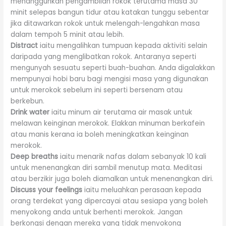
menangguhkan pengambilan rokok terutama masa 30
minit selepas bangun tidur atau katakan tunggu sebentar
jika ditawarkan rokok untuk melengah-lengahkan masa
dalam tempoh 5 minit atau lebih.
Distract
iaitu mengalihkan tumpuan kepada aktiviti selain
daripada yang menglibatkan rokok. Antaranya seperti
mengunyah sesuatu seperti buah-buahan. Anda digalakkan
mempunyai hobi baru bagi mengisi masa yang digunakan
untuk merokok sebelum ini seperti bersenam atau
berkebun.
Drink water
iaitu minum air terutama air masak untuk
melawan keinginan merokok. Elakkan minuman berkafein
atau manis kerana ia boleh meningkatkan keinginan
merokok.
Deep breaths
iaitu menarik nafas dalam sebanyak 10 kali
untuk menenangkan diri sambil menutup mata. Meditasi
atau berzikir juga boleh diamalkan untuk menenangkan diri.
Discuss your feelings
iaitu meluahkan perasaan kepada
orang terdekat yang dipercayai atau sesiapa yang boleh
menyokong anda untuk berhenti merokok. Jangan
berkongsi dengan mereka yang tidak menyokong