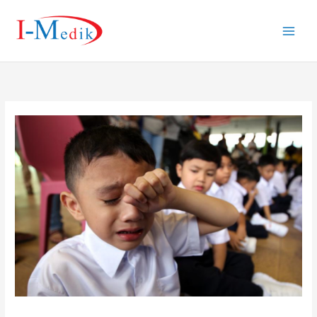
Skip
to
content