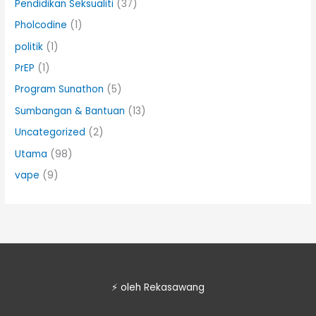
Pendidikan Seksualiti
(37)
Pholcodine
(1)
politik
(1)
PrEP
(1)
Program Sunathon
(5)
Sumbangan & Bantuan
(13)
Uncategorized
(2)
Utama
(98)
vape
(9)
Copyright © 2026 I-Medik
⚡ oleh
Rekasawang