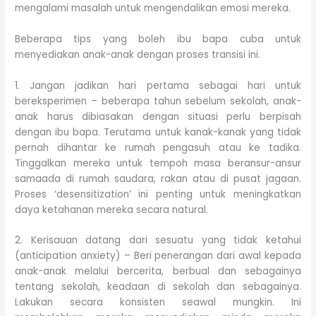
mengalami masalah untuk mengendalikan emosi mereka.
Beberapa tips yang boleh ibu bapa cuba untuk
menyediakan anak-anak dengan proses transisi ini.
1. Jangan jadikan hari pertama sebagai hari untuk
bereksperimen – beberapa tahun sebelum sekolah, anak-
anak harus dibiasakan dengan situasi perlu berpisah
dengan ibu bapa. Terutama untuk kanak-kanak yang tidak
pernah dihantar ke rumah pengasuh atau ke tadika.
Tinggalkan mereka untuk tempoh masa beransur-ansur
samaada di rumah saudara, rakan atau di pusat jagaan.
Proses ‘desensitization’ ini penting untuk meningkatkan
daya ketahanan mereka secara natural.
2. Kerisauan datang dari sesuatu yang tidak ketahui
(anticipation anxiety) – Beri penerangan dari awal kepada
anak-anak melalui bercerita, berbual dan sebagainya
tentang sekolah, keadaan di sekolah dan sebagainya.
Lakukan secara konsisten seawal mungkin. Ini