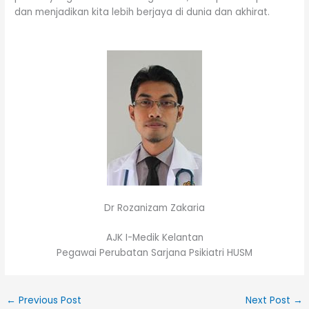
dan menjadikan kita lebih berjaya di dunia dan akhirat.
Dr Rozanizam Zakaria
AJK I-Medik Kelantan
Pegawai Perubatan Sarjana Psikiatri HUSM
←
Previous Post
Next Post
→