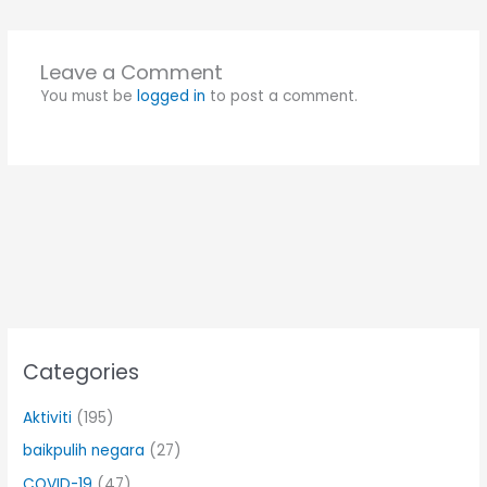
Leave a Comment
You must be
logged in
to post a comment.
Categories
Aktiviti
(195)
baikpulih negara
(27)
COVID-19
(47)